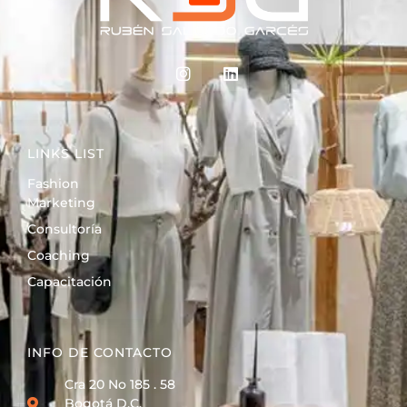
LINKS LIST
Fashion
Marketing
Consultoría
Coaching
Capacitación
INFO DE CONTACTO
Cra 20 No 185 . 58
Bogotá D.C.