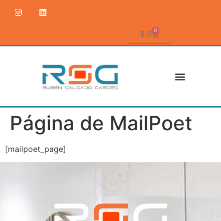
0
$
0
Página de MailPoet
[mailpoet_page]