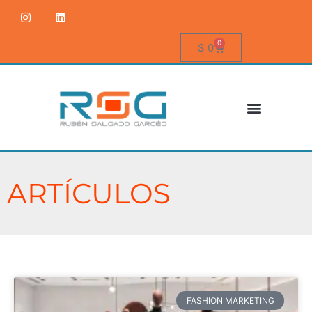
0
$
0
ARTÍCULOS
FASHION MARKETING