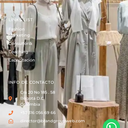
LINKS LIST
Fashion
Marketing
Consultoría
Coaching
Capacitación
INFO DE CONTACTO
Cra 20 No 185 . 58
Bogotá D.C.
Colombia
+57 316 056 69 66
director@brandgroupweb.com