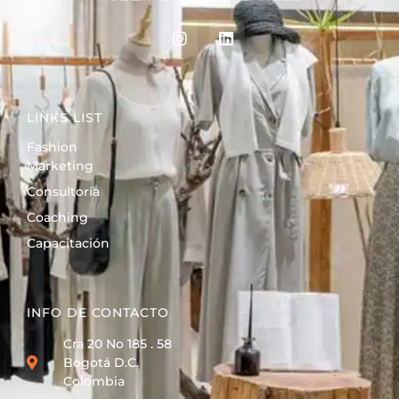
LINKS LIST
Fashion
Marketing
Consultoría
Coaching
Capacitación
INFO DE CONTACTO
Cra 20 No 185 . 58
Bogotá D.C.
Colombia